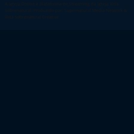
A Igreja Online é plataforma de Streaming da Igreja Vida
Sobrenatural. Produzido por: Supernatural Media Network &
Vida Sobrenatural Creative