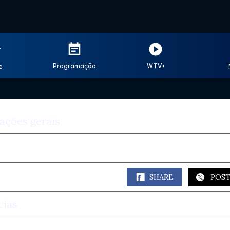
Programação
WTV+
e
ações gerais
al de atendimento ao cliente
rtilhar o aplicativo
SHARE
POS
cias