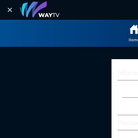
Hom
Inform
Centr
Compa
Distân